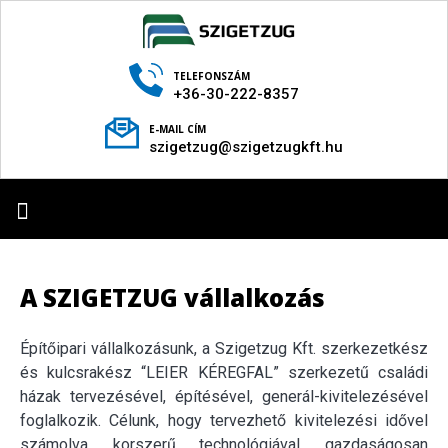
TELEFONSZÁM
+36-30-222-8357
E-MAIL CÍM
szigetzug@szigetzugkft.hu
TECHNOLÓGIA BEMUTATÁSA
A SZIGETZUG vállalkozás
Építőipari vállalkozásunk, a Szigetzug Kft. szerkezetkész
és kulcsrakész “LEIER KÉREGFAL” szerkezetű családi
házak tervezésével, építésével, generál-kivitelezésével
foglalkozik. Célunk, hogy tervezhető kivitelezési idővel
számolva, korszerű technológiával, gazdaságosan