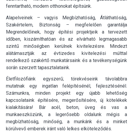
fenntartható, modern otthonokat építsünk.
Alapelveinek – vagyis Megbízhatóság, Átláthatóság,
Szakértelem, Biztonság – megfelelően garantálja
Megrendelőinek, hogy építési projektjeik a tervezett
időben, kiszámíthatóan és az elvárható legmagasabb
szintű minőségben kerülnek kivitelezésre. Mindezt
alátámasztják az évtizedes kivitelezési múlttal
rendelkező szakértő munkatársaink és a tevékenységünk
során szerzett tapasztalataink.
Életfilozófiánk egyszerű; törekvéseink távolabbra
mutatnak egy ingatlan felépítésénél, fejlesztésénél.
Számunkra, minden projekt egy újabb lehetőség
kapcsolataink építésére, megerősítésére, új kötelékek
kialakítására! Bár acél, beton, üveg és vas a
munkaeszközünk, a legerősebb oldalunk mégis a
megbízhatóság, minőség, a munkánk és a minket
körülvevő emberek iránt való lelkes elköteleződés.