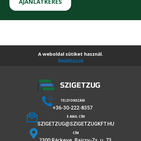
AJÁNLATKÉRÉS
A weboldal sütiket használ.
Beállítások
TELEFONSZÁM
+36-30-222-8357
E-MAIL CÍM
SZIGETZUG@SZIGETZUGKFT.HU
CÍM
2300 Ráckeve, Bajcsy-Zs. u. 73.