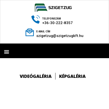
TELEFONSZÁM
+36-30-222-8357
E-MAIL CÍM
szigetzug@szigetzugkft.hu
TECHNOLÓGIA BEMUTATÁSA
VIDEÓGALÉRIA
KÉPGALÉRIA