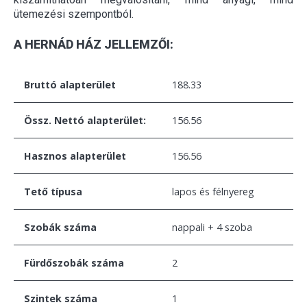
ütemezési szempontból.
A HERNÁD HÁZ JELLEMZŐI:
Bruttó alapterület
188.33
Össz. Nettó alapterület:
156.56
Hasznos alapterület
156.56
Tető típusa
lapos és félnyereg
Szobák száma
nappali + 4 szoba
Fürdőszobák száma
2
Szintek száma
1