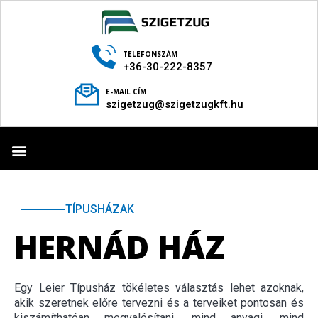
TELEFONSZÁM
+36-30-222-8357
E-MAIL CÍM
szigetzug@szigetzugkft.hu
TECHNOLÓGIA BEMUTATÁSA
TÍPUSHÁZAK
HERNÁD HÁZ
Egy Leier Típusház tökéletes választás lehet azoknak,
akik szeretnek előre tervezni és a terveiket pontosan és
kiszámíthatóan megvalósítani, mind anyagi, mind