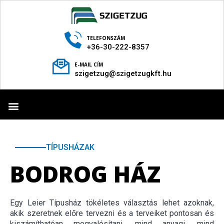
TELEFONSZÁM
+36-30-222-8357
E-MAIL CÍM
szigetzug@szigetzugkft.hu
TECHNOLÓGIA BEMUTATÁSA
TÍPUSHÁZAK
BODROG HÁZ
Egy Leier Típusház tökéletes választás lehet azoknak,
akik szeretnek előre tervezni és a terveiket pontosan és
kiszámíthatóan megvalósítani, mind anyagi, mind