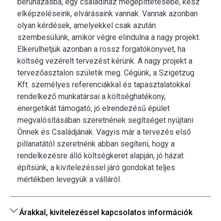
beruházásba, egy családiház megépíttetésébe, kész
elképzeléseink, elvárásaink vannak. Vannak azonban
olyan kérdések, amelyekkel csak azután
szembesülünk, amikor végre elindulna a nagy projekt.
Elkerülhetjük azonban a rossz forgatókönyvet, ha
költség vezérelt tervezést kérünk. A nagy projekt a
tervezőasztalon születik meg. Cégünk, a Szigetzug
Kft. személyes referenciákkal és tapasztalatokkal
rendelkező munkatársai a költséghatékony,
energetikát támogató, jó elrendezésű épület
megvalósításában szeretnének segítséget nyújtani
Önnek és Családjának. Vagyis már a tervezés első
pillanatától szeretnénk abban segíteni, hogy a
rendelkezésre álló költségkeret alapján, jó házat
építsünk, a kivitelezéssel járó gondokat teljes
mértékben levegyük a válláról.
Árakkal, kivitelezéssel kapcsolatos információk