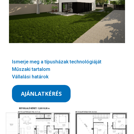
Ismerje meg a típusházak technológiáját
Műszaki tartalom
Vállalási határok
AJÁNLATKÉRÉS