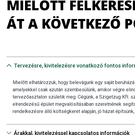
MIELŐTT FELKERES
ÁT A KÖVETKEZŐ 
Tervezésre, kivitelezésre vonatkozó fontos info
Mielőtt elhatározzuk, hogy belevágunk egy saját beruház
amelyekkel csak azután szembesülünk, amikor végre elindul
tervezőasztalon születik meg. Cégünk, a Szigetzug Kft. s
elrendezésű épület megvalósításában szeretnének segítség
rendelkezésre álló költségkeret alapján, jó házat építsünk,
Árakkal, kivitelezéssel kapcsolatos információk