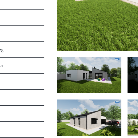
eg
ba