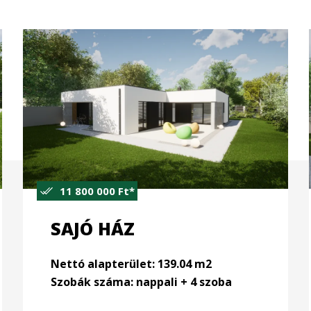
9 000 000 Ft*
RÁBCA HÁZ
Nettó alapterület: 113.40 m2
Szobák száma: nappali + 4 szoba