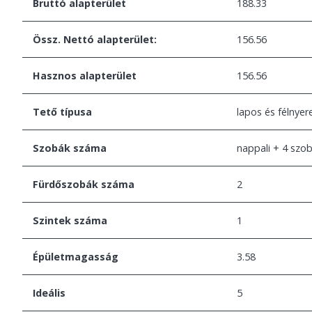
Bruttó alapterület
188.33
Össz. Nettó alapterület:
156.56
Hasznos alapterület
156.56
Tető típusa
lapos és félnyer
Szobák száma
nappali + 4 szo
Fürdőszobák száma
2
Szintek száma
1
Épületmagasság
3.58
Ideális
5