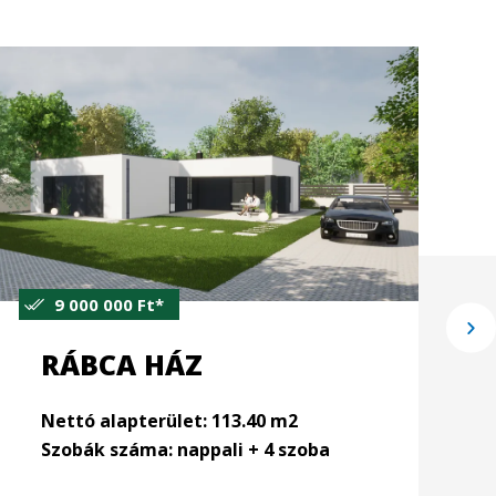
13 800 000 Ft*
HERNÁD HÁZ
Nettó alapterület: 156.56 m2
Szobák száma: nappali + 4 szoba