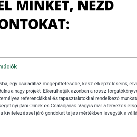
EL MINKET, NÉZD
PONTOKAT:
rmációk
ásba, egy családiház megépíttetésébe, kész elképzeléseink, elv
na a nagy projekt. Elkerülhetjük azonban a rossz forgatókönyvet
zemélyes referenciákkal és tapasztalatokkal rendelkező munkatár
et nyújtani Önnek és Családjának. Vagyis már a tervezés első p
 a kivitelezéssel járó gondokat teljes mértékben levegyük a vállá