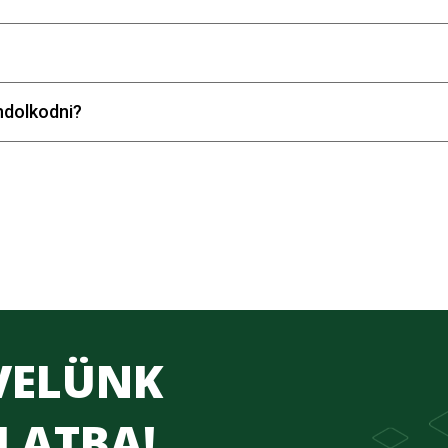
ndolkodni?
 VELÜNK
LATBA!