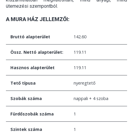
ütemezési szempontból.
A MURA HÁZ JELLEMZŐI:
Bruttó alapterület
142.60
Össz. Nettó alapterület:
119.11
Hasznos alapterület
119.11
Tető típusa
nyeregtető
Szobák száma
nappali + 4 szoba
Fürdőszobák száma
1
Szintek száma
1