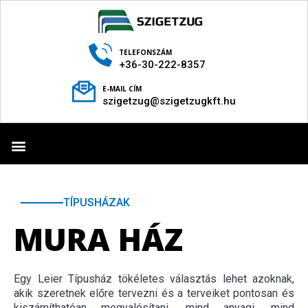
TELEFONSZÁM
+36-30-222-8357
E-MAIL CÍM
szigetzug@szigetzugkft.hu
TECHNOLÓGIA BEMUTATÁSA
TÍPUSHÁZAK
MURA HÁZ
Egy Leier Típusház tökéletes választás lehet azoknak,
akik szeretnek előre tervezni és a terveiket pontosan és
kiszámíthatóan megvalósítani, mind anyagi, mind