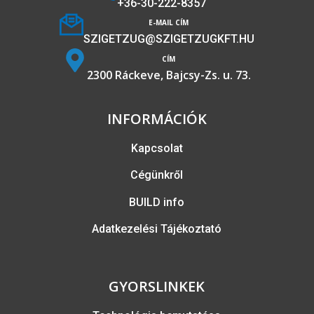
+36-30-222-8357
E-MAIL CÍM
SZIGETZUG@SZIGETZUGKFT.HU
CÍM
2300 Ráckeve, Bajcsy-Zs. u. 73.
INFORMÁCIÓK
Kapcsolat
Cégünkről
BUILD info
Adatkezelési Tájékoztató
GYORSLINKEK